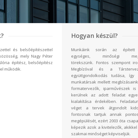
k?
Hogyan készül?
zettel és belsőépítészettel
Munkáink során az épített 
 közösség, mely Nagy Péter
egységes, minőségi megje
lória építész, belsőépítész
törekszünk. Fontos szempont ir
el működik.
Megbízóval és a Társterve
együttgondolkodás tudása, így 
munkatársak mellett megbízásaink
formatervezők, iparművészek is
kerülnek az adott feladat egye
kialakítása érdekében. Feladat
véget a tervek átgondolt kidol
fontosnak tartjuk annak pontos
megépülését, ezért 2003 óta csapa
képezik azok a kivitelezők, akikke
szakmai minőséget képviseljük.