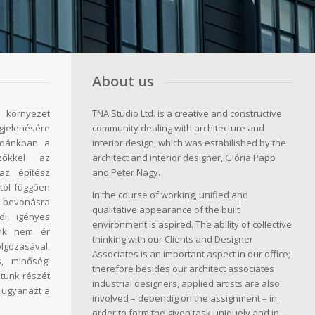
About us
környezet
TNA Studio Ltd. is a creative and constructive
lenésére
community dealing with architecture and
odánkban a
interior design, which was estabilished by the
zőkkel az
architect and interior designer, Glória Papp
az építész
and Peter Nagy.
tól függően
In the course of working, unified and
 bevonásra
qualitative appearance of the built
di, igényes
environment is aspired. The ability of collective
unk nem ér
thinking with our Clients and Designer
gozásával,
Associates is an important aspect in our office;
, minőségi
therefore besides our architect associates
tunk részét
industrial designers, applied artists are also
l ugyanazt a
involved – dependig on the assignment – in
order to form the given task uniquely and in